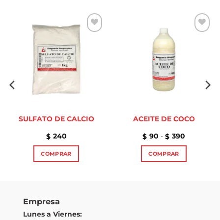
Añadir
Añadir
a la
a la
lista de
lista de
deseos
deseos
SULFATO DE CALCIO
ACEITE DE COCO
Rango
240
90
-
390
$
$
$
de
precios:
COMPRAR
COMPRAR
desde
$90
Este
Este
hasta
$390
producto
producto
tiene
tiene
múltiples
múltiples
Empresa
variantes.
variantes.
Lunes a Viernes:
Las
Las