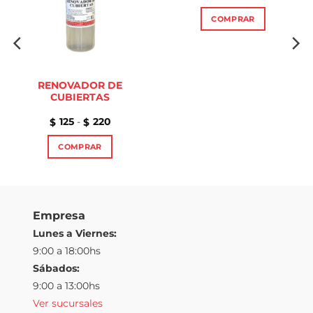
deseos
deseos
de
precios:
COMPRAR
desde
$99
Este
hasta
$260
producto
tiene
múltiples
RENOVADOR DE
variantes.
CUBIERTAS
Las
Rango
125
-
220
$
$
opciones
de
precios:
se
COMPRAR
desde
pueden
$125
Este
hasta
elegir
$220
producto
en
tiene
la
múltiples
página
Empresa
variantes.
de
Lunes a Viernes:
Las
producto
9:00 a 18:00hs
opciones
Sábados:
se
pueden
9:00 a 13:00hs
elegir
Ver sucursales
en