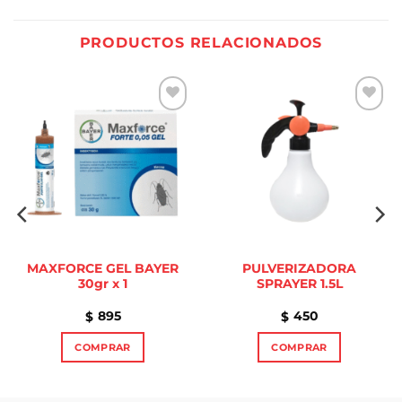
PRODUCTOS RELACIONADOS
Añadir
Añadir
a la
a la
lista de
lista de
deseos
deseos
MAXFORCE GEL BAYER
PULVERIZADORA
30gr x 1
SPRAYER 1.5L
895
450
$
$
COMPRAR
COMPRAR