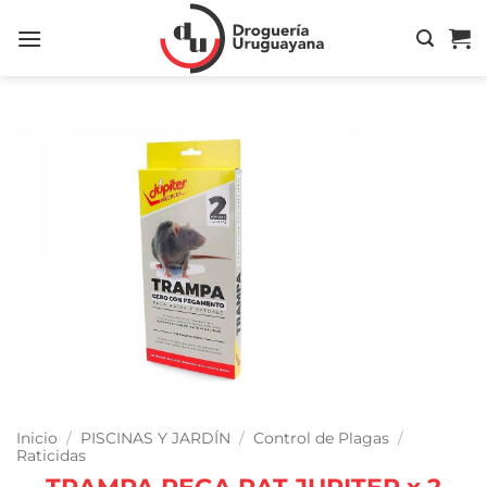
Saltar
al
contenido
Inicio
/
PISCINAS Y JARDÍN
/
Control de Plagas
/
Raticidas
TRAMPA PEGA RAT JUPITER x 2