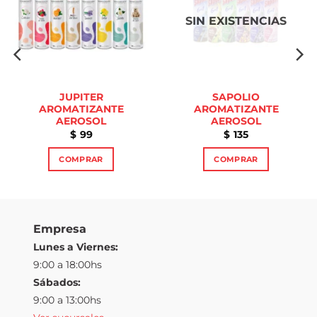
lista de
lista de
deseos
deseos
SIN EXISTENCIAS
JUPITER
SAPOLIO
AROMATIZANTE
AROMATIZANTE
AEROSOL
AEROSOL
99
135
$
$
COMPRAR
COMPRAR
Este
Este
producto
producto
tiene
tiene
múltiples
múltiples
Empresa
variantes.
variantes.
Lunes a Viernes:
Las
Las
9:00 a 18:00hs
opciones
opciones
Sábados:
se
se
pueden
pueden
9:00 a 13:00hs
elegir
elegir