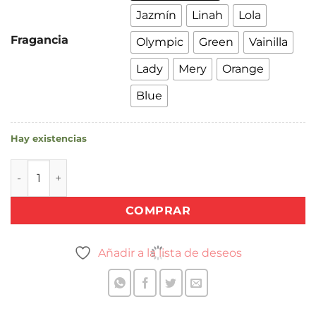
Jazmín
Linah
Lola
Fragancia
Olympic
Green
Vainilla
Lady
Mery
Orange
Blue
Hay existencias
SAPHIRUS AROMATIZANTE REPUESTO cantidad
COMPRAR
Añadir a la lista de deseos