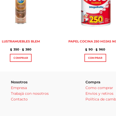
LUSTRAMUEBLES BLEM
PAPEL COCINA 250 HOJAS 
Rango
Rango
350
-
380
90
-
960
$
$
$
$
de
de
precios:
precios
COMPRAR
COMPRAR
desde
desde
$350
$90
Este
Este
hasta
hasta
$380
$960
producto
producto
tiene
tiene
múltiples
múltiples
Nosotros
Compra
variantes.
variantes.
Empresa
Como comprar
Las
Las
Trabajá con nosotros
Envíos y retiros
opciones
opciones
se
se
Contacto
Política de camb
pueden
pueden
elegir
elegir
en
en