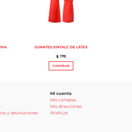
NOVA
GUANTES SINTALC DE LÁTEX
170
$
:
COMPRAR
Este
producto
tiene
múltiples
Mi cuenta
variantes.
Mis compras
Las
Mis direcciones
opciones
se
ios y devoluciones
WishList
pueden
elegir
en