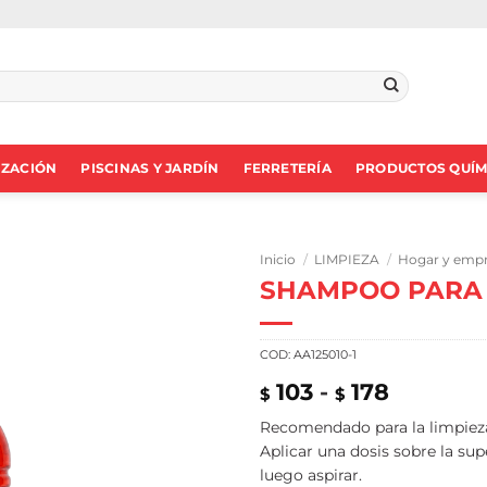
IZACIÓN
PISCINAS Y JARDÍN
FERRETERÍA
PRODUCTOS QUÍM
Inicio
/
LIMPIEZA
/
Hogar y emp
SHAMPOO PARA
COD:
AA125010-1
Rango
103
-
178
$
$
de
Recomendado para la limpiez
precios:
Aplicar una dosis sobre la supe
desde
$103
luego aspirar.