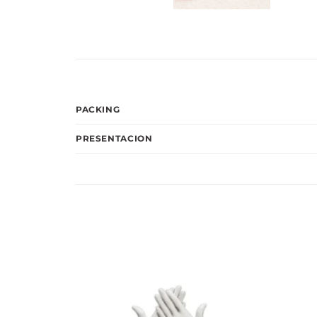
PACKING
PRESENTACION
Añadir
Añadir
a la
a la
lista
lista
de
de
deseos
deseos