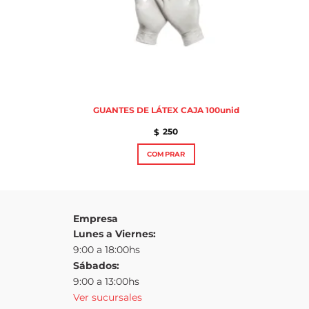
JA 100unid
GUANTES DE LÁTEX CAJA 100unid
250
$
COMPRAR
Este
to
producto
tiene
es
múltiples
Empresa
s.
variantes.
Lunes a Viernes:
Las
9:00 a 18:00hs
es
opciones
se
Sábados:
pueden
9:00 a 13:00hs
elegir
Ver sucursales
en