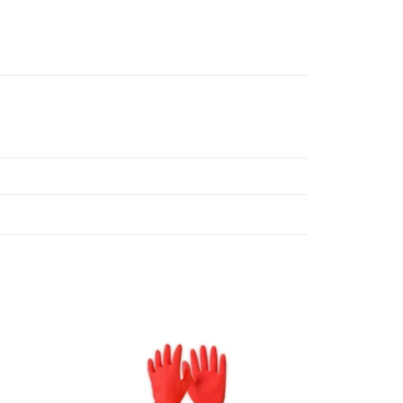
Añadir
Añadir
a la
a la
lista
lista
de
de
deseos
deseos