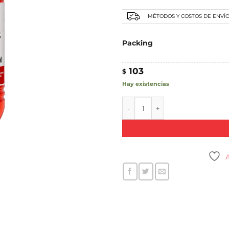
hasta
$178
MÉTODOS Y COSTOS DE ENVÍ
Packing
103
$
Hay existencias
SHAMPOO PARA ALFOMBRAS can
A