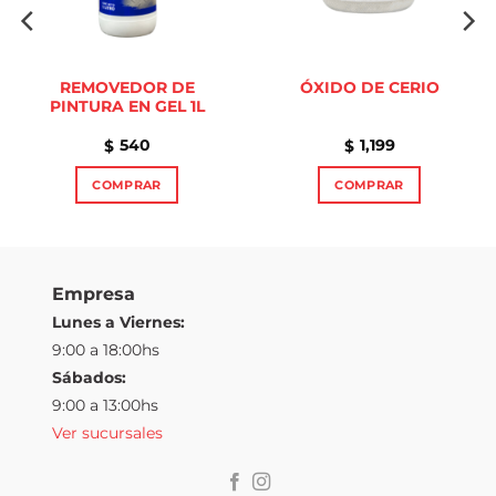
REMOVEDOR DE
ÓXIDO DE CERIO
PINTURA EN GEL 1L
540
1,199
$
$
COMPRAR
COMPRAR
Este
producto
tiene
múltiples
Empresa
variantes.
Lunes a Viernes:
Las
9:00 a 18:00hs
opciones
Sábados:
se
pueden
9:00 a 13:00hs
elegir
Ver sucursales
en
la
página