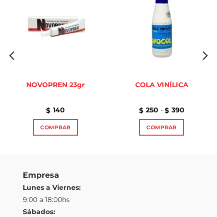
Añadir
Añadir
a la
a la
lista de
lista de
deseos
deseos
NOVOPREN 23gr
COLA VINÍLICA
Rango
140
250
-
390
$
$
$
de
precios:
COMPRAR
COMPRAR
desde
$250
Este
hasta
$390
producto
tiene
múltiples
Empresa
variantes.
Lunes a Viernes:
Las
9:00 a 18:00hs
opciones
Sábados:
se